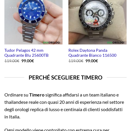
Tudor Pelagos 42 mm
Rolex Daytona Panda
Quadrante Blu 25600TB
Quadrante Bianco 116500
Il
Il
Il
Il
119.00
€
99.00
€
119.00
€
99.00
€
prezzo
prezzo
prezzo
prezzo
originale
attuale
originale
attuale
era:
è:
era:
è:
119.00€.
99.00€.
119.00€.
99.00€.
PERCHÉ SCEGLIERE TIMERO
Ordinare su
Timero
significa affidarsi a un team italiano e
thailandese reale con quasi 20 anni di esperienza nel settore
degli orologi replica di lusso e centinaia di clienti soddisfatti
in Italia.
Ogni modello viene controllato con estrema cura per