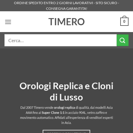
Salta
ORDINE SPEDITO ENTRO 2 GIORNI LAVORATIVI - SITO SICURO -
CONSEGNA GARANTITA!
ai
contenuti
TIMERO
0
Cerca:
Orologi Replica e Cloni
di Lusso
Dal 2007 Timero vende
orologi replica
di qualità, dai modelli Asia
AAA fino ai
Super Clone
1:1
in acciaio 904L, vetro zaffiro e
movimento automatico. Affidati all’esperienza di venditori esperti
in Asia.