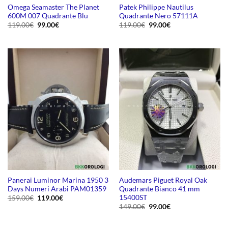
Omega Seamaster The Planet
Patek Philippe Nautilus
600M 007 Quadrante Blu
Quadrante Nero 57111A
Il
Il
Il
Il
119.00
€
99.00
€
119.00
€
99.00
€
prezzo
prezzo
prezzo
prezzo
originale
attuale
originale
attuale
era:
è:
era:
è:
119.00€.
99.00€.
119.00€.
99.00€.
Panerai Luminor Marina 1950 3
Audemars Piguet Royal Oak
Days Numeri Arabi PAM01359
Quadrante Bianco 41 mm
15400ST
Il
Il
159.00
€
119.00
€
prezzo
prezzo
Il
Il
149.00
€
99.00
€
originale
attuale
prezzo
prezzo
era:
è:
originale
attuale
159.00€.
119.00€.
era:
è: