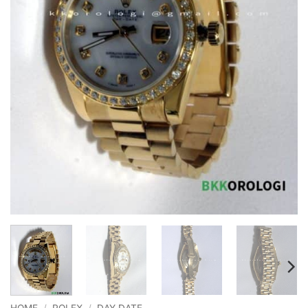
HOME
/
ROLEX
/
DAY DATE