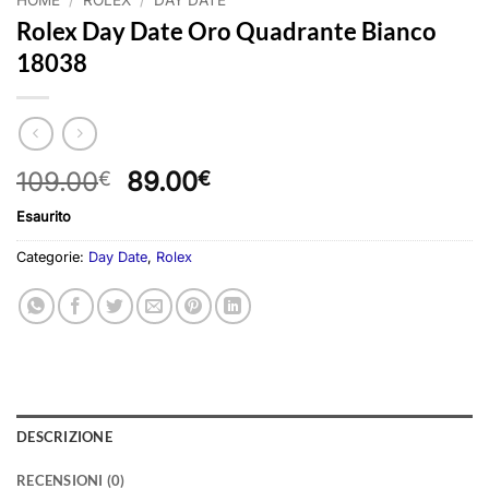
Rolex Day Date Oro Quadrante Bianco
18038
Il
Il
109.00
89.00
€
€
prezzo
prezzo
Esaurito
originale
attuale
era:
è:
Categorie:
Day Date
,
Rolex
109.00€.
89.00€.
DESCRIZIONE
RECENSIONI (0)