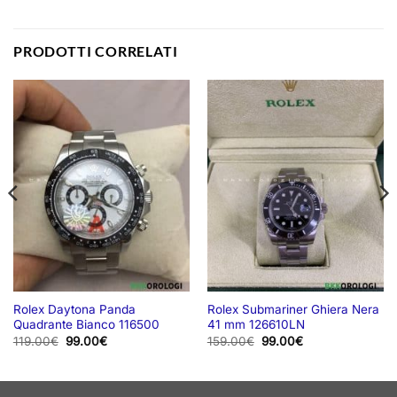
PRODOTTI CORRELATI
Rolex Daytona Panda
Rolex Submariner Ghiera Nera
Quadrante Bianco 116500
41 mm 126610LN
Il
Il
Il
Il
119.00
€
99.00
€
159.00
€
99.00
€
prezzo
prezzo
prezzo
prezzo
originale
attuale
originale
attuale
era:
è:
era:
è:
119.00€.
99.00€.
159.00€.
99.00€.