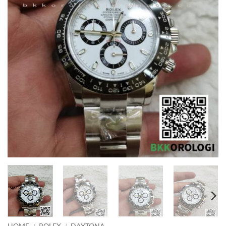
HOME
/
ROLEX
/
DAYTONA