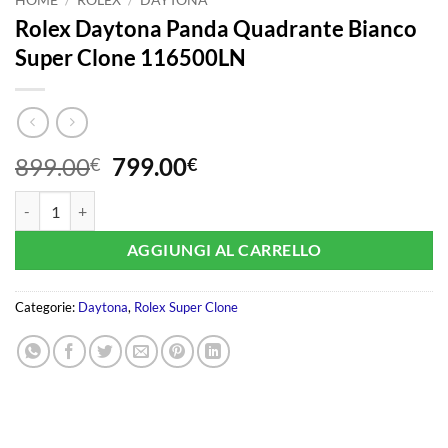
Rolex Daytona Panda Quadrante Bianco
Super Clone 116500LN
Il
Il
899.00
799.00
€
€
prezzo
prezzo
Rolex Daytona Panda Quadrante Bianco Super Clone 116500LN quant
originale
attuale
era:
è:
AGGIUNGI AL CARRELLO
899.00€.
799.00€.
Categorie:
Daytona
,
Rolex Super Clone