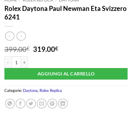
Rolex Daytona Paul Newman Eta Svizzero
6241
Il
Il
399.00
319.00
€
€
prezzo
prezzo
Rolex Daytona Paul Newman Eta Svizzero 6241 quantità
originale
attuale
era:
è:
AGGIUNGI AL CARRELLO
399.00€.
319.00€.
Categorie:
Daytona
,
Rolex Replica