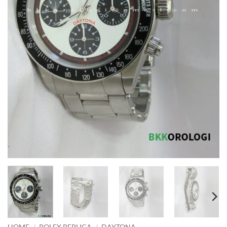
HOME
/
ROLEX REPLICA
/
DAYTONA