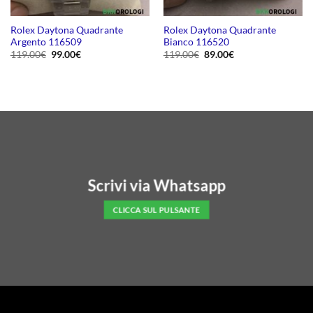
Rolex Daytona Quadrante
Rolex Daytona Quadrante
Argento 116509
Bianco 116520
Il
Il
Il
Il
119.00
€
99.00
€
119.00
€
89.00
€
prezzo
prezzo
prezzo
prezzo
originale
attuale
originale
attuale
era:
è:
era:
è:
119.00€.
99.00€.
119.00€.
89.00€.
Scrivi via Whatsapp
CLICCA SUL PULSANTE