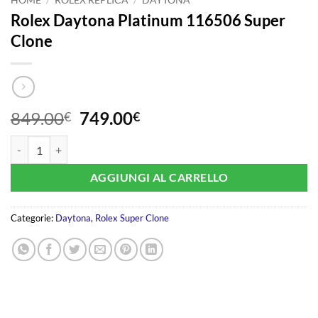
Rolex Daytona Platinum 116506 Super
Clone
Il
Il
849.00
749.00
€
€
prezzo
prezzo
Rolex Daytona Platinum 116506 Super Clone quantità
originale
attuale
era:
è:
AGGIUNGI AL CARRELLO
849.00€.
749.00€.
Categorie:
Daytona
,
Rolex Super Clone