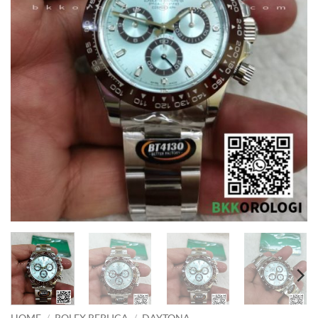
HOME
/
ROLEX REPLICA
/
DAYTONA