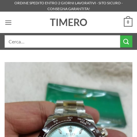
Salta
ORDINE SPEDITO ENTRO 2 GIORNI LAVORATIVI - SITO SICURO -
CONSEGNA GARANTITA!
ai
contenuti
TIMERO
0
Cerca: