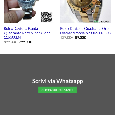
Rolex Daytona Panda
Rolex Daytona Quadrante Oro
Quadrante Nero Super Clone
Diamanti Acciaio e Oro 116503
116500LN
Il
Il
139.00
€
89.00
€
prezzo
prezzo
Il
Il
899.00
€
799.00
€
originale
attuale
prezzo
prezzo
era:
è:
originale
attuale
139.00€.
89.00€.
era:
è:
899.00€.
799.00€.
Scrivi via Whatsapp
CLICCA SUL PULSANTE