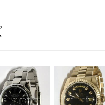
o
12
sa