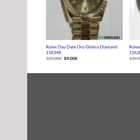
da Quadrante
Rolex Day Date Oro Ghiera Diamanti
Rolex
118348
1162
Il
Il
109.00
€
89.00
€
139.
ezzo
prezzo
prezzo
uale
originale
attuale
era:
è:
.00€.
109.00€.
89.00€.