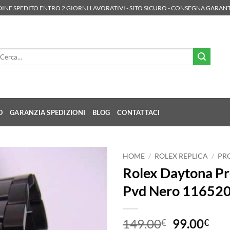
INE SPEDITO ENTRO 2 GIORNI LAVORATIVI - SITO SICURO - CONSEGNA GARANT
rca:
O
GARANZIA SPEDIZIONI
BLOG
CONTATTACI
HOME
/
ROLEX REPLICA
/
PR
Rolex Daytona Pr
Pvd Nero 11652
Il
Il
149.00
99.00
€
€