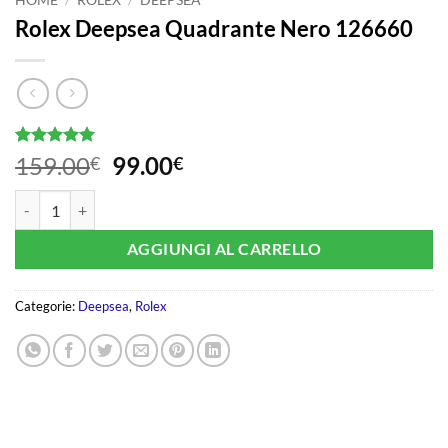
Rolex Deepsea Quadrante Nero 126660
Valutato
1
5
Il
Il
159.00
99.00
€
€
su 5 su
prezzo
prezzo
base di
Rolex Deepsea Quadrante Nero 126660 quantità
recensioni
originale
attuale
era:
è:
AGGIUNGI AL CARRELLO
159.00€.
99.00€.
Categorie:
Deepsea
,
Rolex