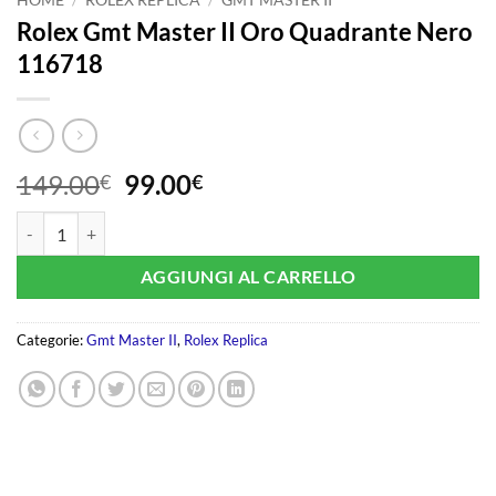
Rolex Gmt Master II Oro Quadrante Nero
116718
Il
Il
149.00
99.00
€
€
prezzo
prezzo
Rolex Gmt Master II Oro Quadrante Nero 116718 quantità
originale
attuale
era:
è:
AGGIUNGI AL CARRELLO
149.00€.
99.00€.
Categorie:
Gmt Master II
,
Rolex Replica