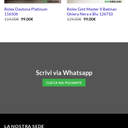
Rolex Daytona Platinum
Rolex Gmt Master II Batman
116506
Ghiera Nera e Blu 126710
Il
Il
Il
Il
119.00
€
99.00
€
129.00
€
99.00
€
prezzo
prezzo
prezzo
prezzo
originale
attuale
originale
attuale
era:
è:
era:
è:
119.00€.
99.00€.
129.00€.
99.00€.
Scrivi via Whatsapp
CLICCA SUL PULSANTE
LA NOSTRA SEDE