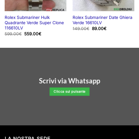
Rolex Submariner Hulk
Rolex Submariner Date Ghiera
Quadrante Verde Super Clone
Verde 16610LV
116610LV
Il
Il
149.00
€
89.00
€
prezzo
prezzo
Il
Il
599.00
€
559.00
€
originale
attuale
prezzo
prezzo
era:
è:
originale
attuale
149.00€.
89.00€.
era:
è:
599.00€.
559.00€.
Scrivi via Whatsapp
Clicca sul pulsante
LA NOSTRA SEDE