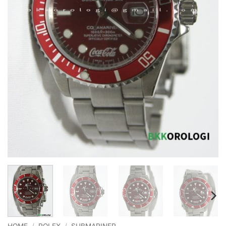
HOME
/
ROLEX
/
SUBMARINER