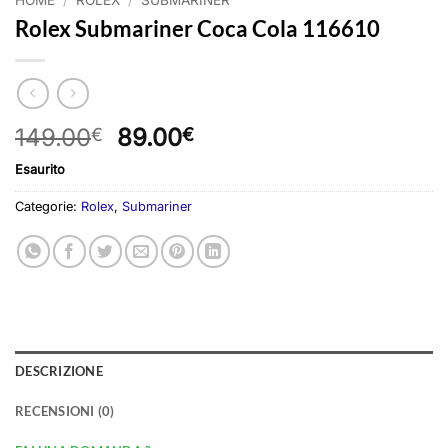
Rolex Submariner Coca Cola 116610
Il
Il
149.00
89.00
€
€
prezzo
prezzo
Esaurito
originale
attuale
era:
è:
Categorie:
Rolex
,
Submariner
149.00€.
89.00€.
DESCRIZIONE
RECENSIONI (0)