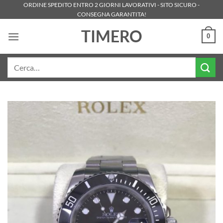
Salta
ORDINE SPEDITO ENTRO 2 GIORNI LAVORATIVI - SITO SICURO -
CONSEGNA GARANTITA!
ai
contenuti
TIMERO
0
Cerca: