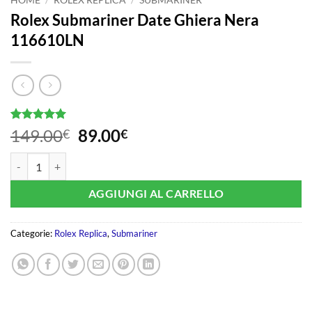
Rolex Submariner Date Ghiera Nera
116610LN
Valutato
2
5
Il
Il
149.00
89.00
€
€
su 5 su
prezzo
prezzo
base di
Rolex Submariner Date Ghiera Nera 116610LN quantità
recensioni
originale
attuale
era:
è:
AGGIUNGI AL CARRELLO
149.00€.
89.00€.
Categorie:
Rolex Replica
,
Submariner