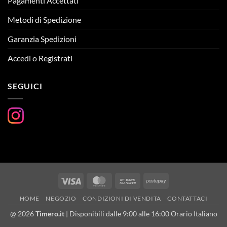
Pagamenti Accettati
Metodi di Spedizione
Garanzia Spedizioni
Accedi o Registrati
SEGUICI
Visa
MasterCard
Bank
Postepay
Transfer
HOME
NEGOZIO
CONDIZIONI DI VENDITA
CONTATTACI
@ 2026
Timero.it
| Disponibili dalle 9:00 alle 16:00 Orario Italiano