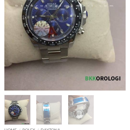
HOME
/
ROLEX
/
DAYTONA