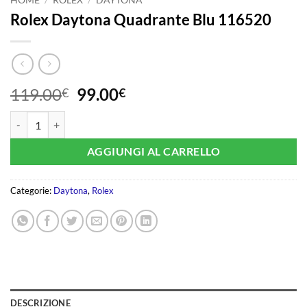
Rolex Daytona Quadrante Blu 116520
Il
Il
119.00
99.00
€
€
prezzo
prezzo
Rolex Daytona Quadrante Blu 116520 quantità
originale
attuale
era:
è:
AGGIUNGI AL CARRELLO
119.00€.
99.00€.
Categorie:
Daytona
,
Rolex
DESCRIZIONE