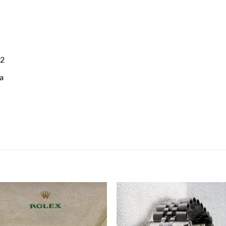
12
sa