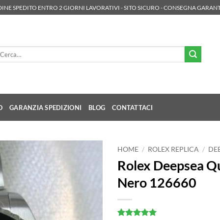
INE SPEDITO ENTRO 2 GIORNI LAVORATIVI - SITO SICURO - CONSEGNA GARANT
rca:
O
GARANZIA SPEDIZIONI
BLOG
CONTATTACI
HOME
/
ROLEX REPLICA
/
DE
Rolex Deepsea Q
Nero 126660