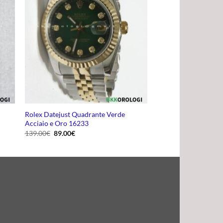
Rolex Datejust Quadrante Verde
Acciaio e Oro 16233
Il
Il
139.00
€
89.00
€
prezzo
prezzo
originale
attuale
era:
è:
139.00€.
89.00€.