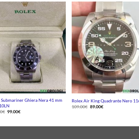
 Submariner Ghiera Nera 41 mm
Rolex Air King Quadrante Nero 1
10LN
Il
Il
109.00
€
89.00
€
prezzo
prezzo
Il
Il
00
€
99.00
€
originale
attuale
prezzo
prezzo
era:
è:
originale
attuale
109.00€.
89.00€.
era:
è:
159.00€.
99.00€.