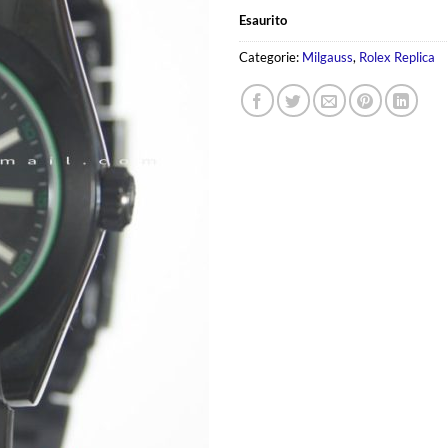
prezzo
pre
Esaurito
originale
att
era:
è:
Categorie:
Milgauss
,
Rolex Replica
169.00€.
99.