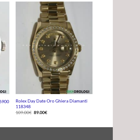
Rolex Day Date Oro Ghiera Diamanti
16900
118348
Il
Il
109.00
€
89.00
€
prezzo
prezzo
originale
attuale
era:
è:
109.00€.
89.00€.