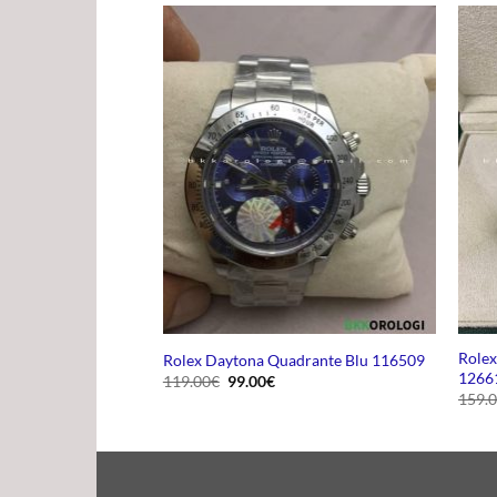
adrante Nero
Rolex
Rolex Daytona Quadrante Blu 116509
1266
Il
Il
119.00
€
99.00
€
prezzo
prezzo
159.
originale
attuale
ezzo
era:
è:
uale
119.00€.
99.00€.
.00€.