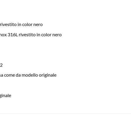
ivestito in color nero
nox 316L rivestito in color nero
12
ssa come da modello originale
ginale