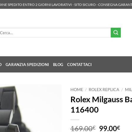
INE SPEDITO ENTRO 2 GIORNI LAVORATIVI - SITO SICURO - CONSEGNA GARANT
rca:
O
GARANZIA SPEDIZIONI
BLOG
CONTATTACI
HOME
/
ROLEX REPLICA
/
MI
Rolex Milgauss 
116400
Il
Il
169.00
99.00
€
€