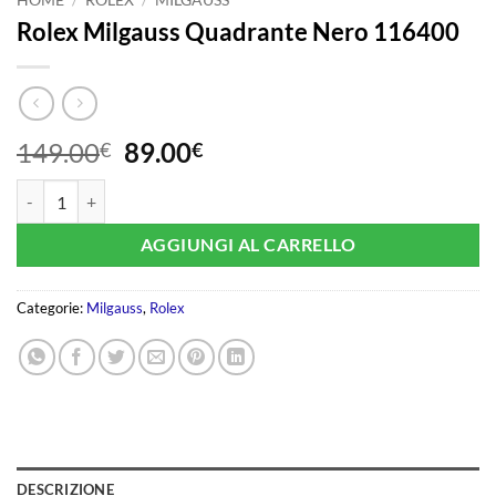
Rolex Milgauss Quadrante Nero 116400
Il
Il
149.00
89.00
€
€
prezzo
prezzo
Rolex Milgauss Quadrante Nero 116400 quantità
originale
attuale
era:
è:
AGGIUNGI AL CARRELLO
149.00€.
89.00€.
Categorie:
Milgauss
,
Rolex
DESCRIZIONE