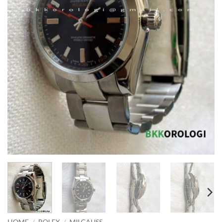
HOME
/
ROLEX
/
MILGAUSS