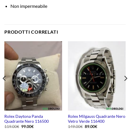
Non impermeabile
PRODOTTI CORRELATI
Rolex Daytona Panda
Rolex Milgauss Quadrante Nero
Quadrante Nero 116500
Vetro Verde 116400
Il
Il
Il
Il
119.00
€
99.00
€
149.00
€
89.00
€