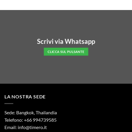
prezzo
prezzo
prezzo
prezzo
originale
attuale
originale
attuale
era:
è:
era:
è:
119.00€.
99.00€.
149.00€.
89.00€.
Scrivi via Whatsapp
CLICCA SUL PULSANTE
LA NOSTRA SEDE
Sede: Bangkok, Thailandia
Telefono: +66 994739585
Email:
info@timero.it