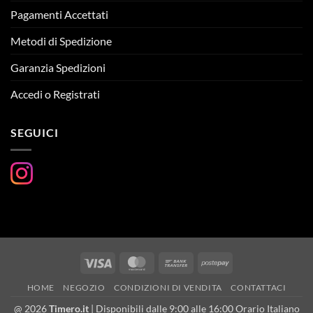
Pagamenti Accettati
Metodi di Spedizione
Garanzia Spedizioni
Accedi o Registrati
SEGUICI
Visa
MasterCard
Bank
Postepay
Transfer
HOME
NEGOZIO
CONDIZIONI DI VENDITA
CONTATTACI
@ 2026
Timero.it
| Disponibili dalle 9:00 alle 16:00 Orario Italiano