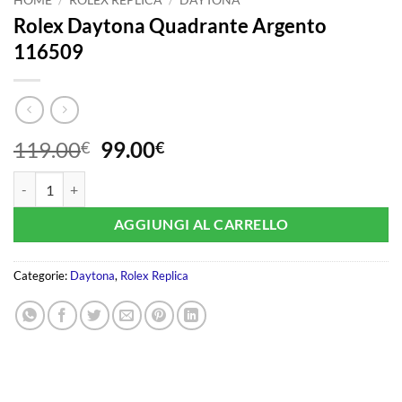
Rolex Daytona Quadrante Argento
116509
Il
Il
119.00
99.00
€
€
prezzo
prezzo
Rolex Daytona Quadrante Argento 116509 quantità
originale
attuale
era:
è:
AGGIUNGI AL CARRELLO
119.00€.
99.00€.
Categorie:
Daytona
,
Rolex Replica