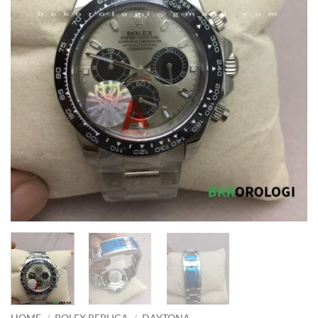
HOME
/
ROLEX REPLICA
/
DAYTONA