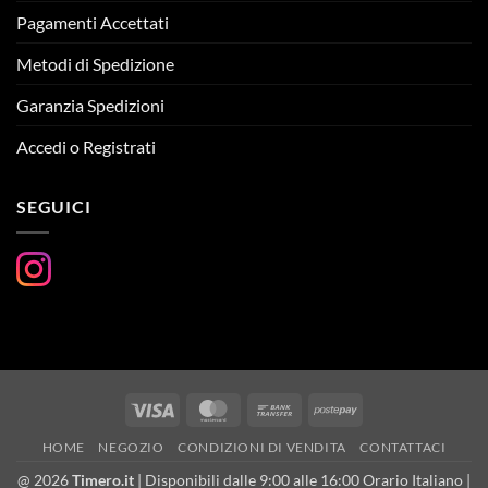
Pagamenti Accettati
Metodi di Spedizione
Garanzia Spedizioni
Accedi o Registrati
SEGUICI
Visa
MasterCard
Bank
Postepay
Transfer
HOME
NEGOZIO
CONDIZIONI DI VENDITA
CONTATTACI
@ 2026
Timero.it
| Disponibili dalle 9:00 alle 16:00 Orario Italiano |