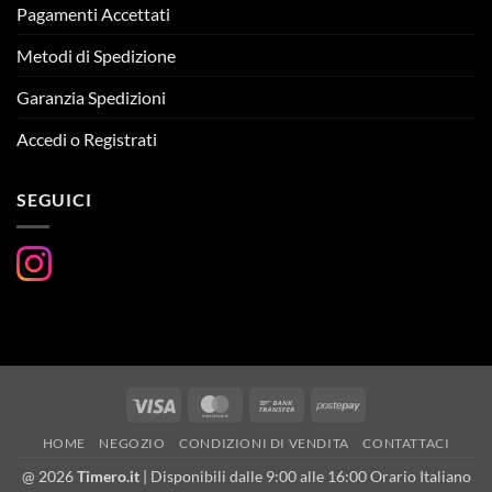
Pagamenti Accettati
Metodi di Spedizione
Garanzia Spedizioni
Accedi o Registrati
SEGUICI
Visa
MasterCard
Bank
Postepay
Transfer
HOME
NEGOZIO
CONDIZIONI DI VENDITA
CONTATTACI
@ 2026
Timero.it
| Disponibili dalle 9:00 alle 16:00 Orario Italiano