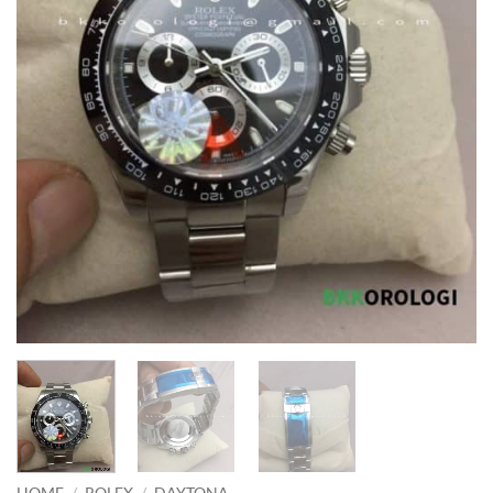
HOME
/
ROLEX
/
DAYTONA