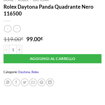
Rolex Daytona Panda Quadrante Nero
116500
Il
Il
119.00
99.00
€
€
prezzo
prezzo
Rolex Daytona Panda Quadrante Nero 116500 quantità
originale
attuale
era:
è:
AGGIUNGI AL CARRELLO
119.00€.
99.00€.
Categorie:
Daytona
,
Rolex